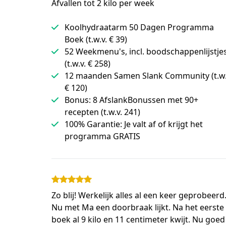
Afvallen tot 2 kilo per week
Koolhydraatarm 50 Dagen Programma
Boek (t.w.v. € 39)
52 Weekmenu's, incl. boodschappenlijstje
(t.w.v. € 258)
12 maanden Samen Slank Community (t.w.
€ 120)
Bonus: 8 AfslankBonussen met 90+
recepten (t.w.v. 241)
100% Garantie: Je valt af of krijgt het
programma GRATIS
Zo blij! Werkelijk alles al een keer geprobeerd
Nu met Ma een doorbraak lijkt. Na het eerste
boek al 9 kilo en 11 centimeter kwijt. Nu goed