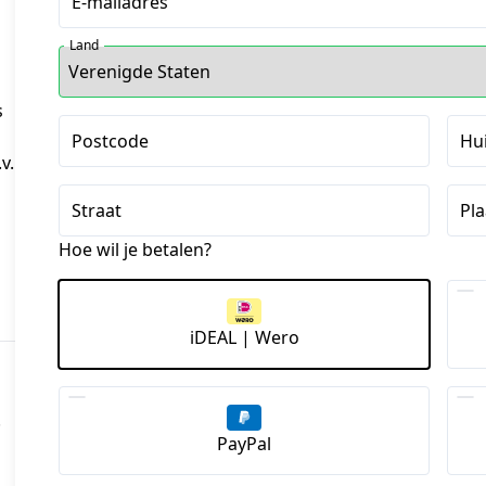
E-mailadres
Land
s
Postcode
Hu
v.
Straat
Pla
Hoe wil je betalen?
iDEAL | Wero
.
PayPal