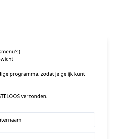
kmenu's)
icht. 

edige programma, zodat je gelijk kunt 
STELOOS verzonden.
hternaam