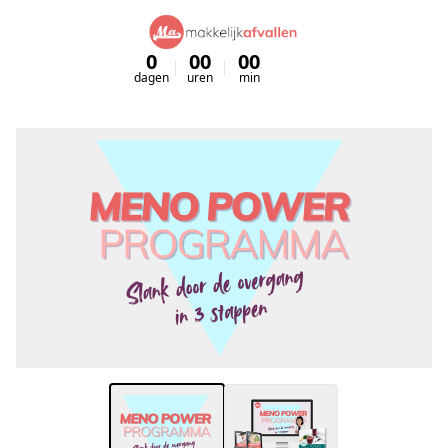
0
00
00
00
dagen
uren
min
sec