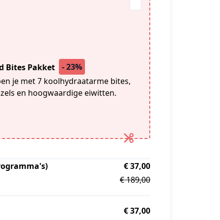
- 23%
d Bites Pakket
en je met 7 koolhydraatarme bites,
ezels en hoogwaardige eiwitten.
 programma's)
€ 37,00
€ 189,00
€ 37,00