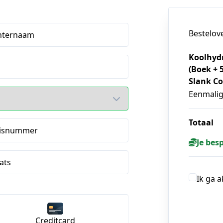
Bestelov
hternaam
Koolhyd
(Boek +
Slank C
Eenmali
Totaal
isnummer
Je bes
ats
Ik ga 
Creditcard