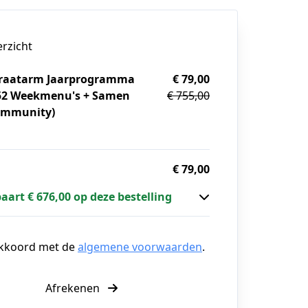
erzicht
raatarm Jaarprogramma
€ 79,00
 52 Weekmenu's + Samen
€ 755,00
ommunity)
g
€ 79,00
paart € 676,00 op deze bestelling
akkoord met de
algemene voorwaarden
.
Afrekenen