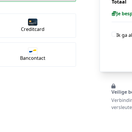
Totaal
Je bes
Creditcard
Ik ga 
Bancontact
Veilige b
Verbindi
versleute