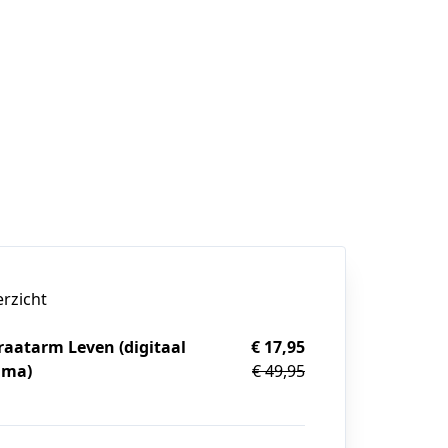
erzicht
aatarm Leven (digitaal
€ 17,95
mma)
€ 49,95
g