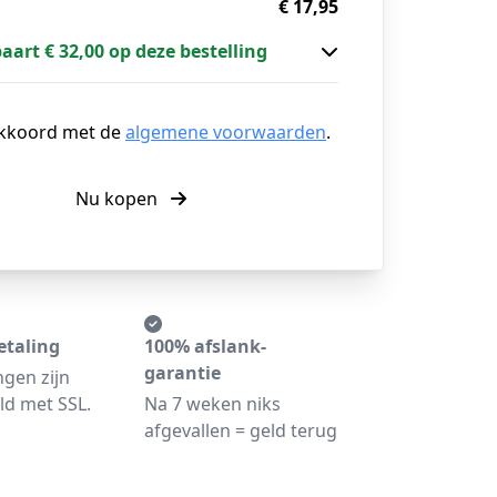
€ 17,95
paart € 32,00 op deze bestelling
akkoord met de
algemene voorwaarden
.
Nu kopen
etaling
100% afslank-
garantie
ngen zijn
ld met SSL.
Na 7 weken niks
afgevallen = geld terug