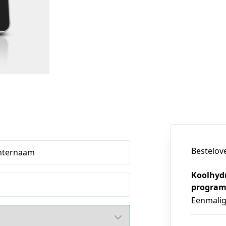
Bestelov
hternaam
Koolhydr
progra
Eenmali