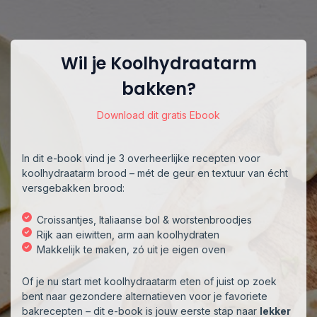
Wil je Koolhydraatarm
bakken?
Download dit gratis Ebook
In dit e-book vind je 3 overheerlijke recepten voor
koolhydraatarm brood – mét de geur en textuur van écht
versgebakken brood:
Croissantjes, Italiaanse bol & worstenbroodjes
Rijk aan eiwitten, arm aan koolhydraten
Makkelijk te maken, zó uit je eigen oven
Of je nu start met koolhydraatarm eten of juist op zoek
bent naar gezondere alternatieven voor je favoriete
bakrecepten – dit e-book is jouw eerste stap naar
lekker