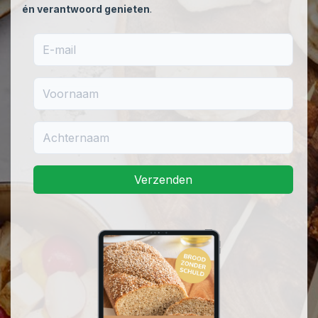
én verantwoord genieten
.
E-mail
Voornaam
Achternaam
Verzenden